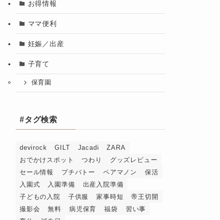
お得情報
ママ便利
妊娠／出産
子育て
保育園
#タグ検索
devirock
GILT
Jacadi
ZARA
おでかけスポット
つわり
グッズレビュー
セール情報
プチバトー
ペアマノン
保活
入園式
入園準備
出産入院準備
子どもの入院
子供服
家事時短
帝王切開
撮影会
無料
病児保育
福袋
習い事